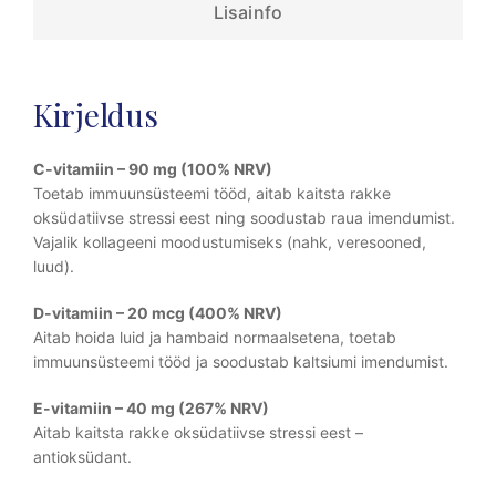
Lisainfo
Kirjeldus
C-vitamiin – 90 mg (100% NRV)
Toetab immuunsüsteemi tööd, aitab kaitsta rakke
oksüdatiivse stressi eest ning soodustab raua imendumist.
Vajalik kollageeni moodustumiseks (nahk, veresooned,
luud).
D-vitamiin – 20 mcg (400% NRV)
Aitab hoida luid ja hambaid normaalsetena, toetab
immuunsüsteemi tööd ja soodustab kaltsiumi imendumist.
E-vitamiin – 40 mg (267% NRV)
Aitab kaitsta rakke oksüdatiivse stressi eest –
antioksüdant.