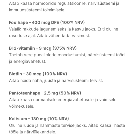
Aitab kaasa hormoonide regulatsioonile, närvisüsteemi ja
immuunsüsteemi toimimisele.
Foolhape – 400 mcg DFE (100% NRV)
Vajalik rakkude jagunemiseks ja kasvu jaoks. Eriti oluline
raseduse ajal. Aitab vähendada väsimust.
B12-vitamiin – 9 mcg (375% NRV)
Toetab vere punaliblede moodustumist, närvisüsteemi tööd
ja energiavahetust.
Biotiin – 30 mcg (100% NRV)
Aitab hoida naha, juuste ja närvisüsteemi tervist.
Pantoteenhape – 2,5 mg (50% NRV)
Aitab kaasa normaalsele energiavahetusele ja vaimsele
võimekusele.
Kaltsium – 130 mg (10% NRV)
Oluline luude ja hammaste tervise jaoks. Aitab kaasa lihaste
tööle ja närviülekandele.