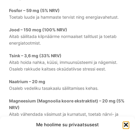
Fosfor – 59 mg (5% NRV)
Toetab luude ja hammaste tervist ning energiavahetust.
Jood – 150 mcg (100% NRV)
Aitab säilitada kilpnäärme normaalset talitlust ja toetab
energiatootmist.
Tsink – 3,6 mg (33% NRV)
Aitab hoida nahka, küüsi, immuunsüsteemi ja nägemist.
Osaleb rakkude kaitses oksüdatiivse stressi eest.
Naatrium – 20 mg
Osaleb vedeliku tasakaalu säilitamises kehas.
Magneesium (Magnoolia koore ekstraktist) – 20 mg (5%
NRV)
Aitab vähendada väsimust ja kurnatust, toetab närvi- ja
lihaste talitlust.
Me hoolime su privaatsusest
Orchard Fruits™ & Garden Veggies™ segu – 200 mg