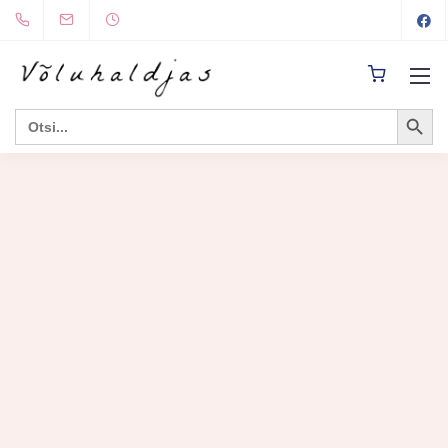
Search Button
Search
for: