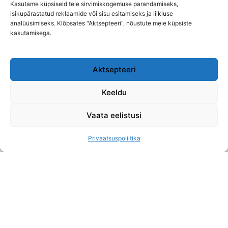
Kasutame küpsiseid teie sirvimiskogemuse parandamiseks,
Segu 16 puu- ja köögiviljapulbrist. Lisab looduslikke
isikupärastatud reklaamide või sisu esitamiseks ja liikluse
antioksüdante ja taimset tuge üldise heaolu toetamiseks.
analüüsimiseks. Klõpsates "Aktsepteeri", nõustute meie küpsiste
kasutamisega.
Aktsepteeri
E-poe kontor on kokkuleppel avatud vahemikus E-K 10:00-
Keeldu
15:00
Vaata eelistusi
OÜ Võluhaldjas
Privaatsuspoliitika
Reg. nr: 16108484
Viljandi mnt 75, Õssu, Tartumaa (Füüsilist poodi ei ole)