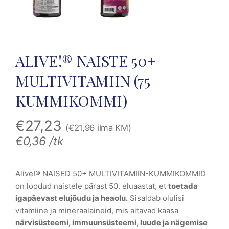
ALIVE!® NAISTE 50+
MULTIVITAMIIN (75
KUMMIKOMMI)
€
27,23
(
€
21,96
ilma KM)
€
0,36
/tk
Alive!® NAISED 50+ MULTIVITAMIIN-KUMMIKOMMID
on loodud naistele pärast 50. eluaastat, et
toetada
igapäevast elujõudu ja heaolu.
Sisaldab olulisi
vitamiine ja mineraalaineid, mis aitavad kaasa
närvisüsteemi, immuunsüsteemi, luude ja nägemise