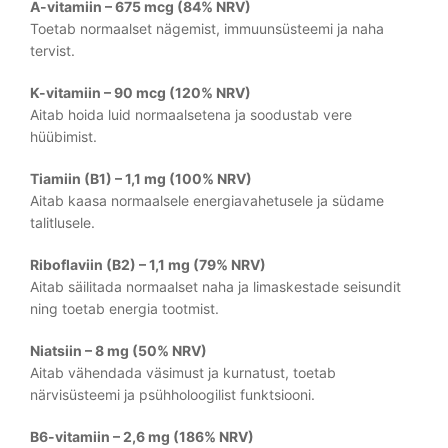
A-vitamiin – 675 mcg (84% NRV)
Toetab normaalset nägemist, immuunsüsteemi ja naha
tervist.
K-vitamiin – 90 mcg (120% NRV)
Aitab hoida luid normaalsetena ja soodustab vere
hüübimist.
Tiamiin (B1) – 1,1 mg (100% NRV)
Aitab kaasa normaalsele energiavahetusele ja südame
talitlusele.
Riboflaviin (B2) – 1,1 mg (79% NRV)
Aitab säilitada normaalset naha ja limaskestade seisundit
ning toetab energia tootmist.
Niatsiin – 8 mg (50% NRV)
Aitab vähendada väsimust ja kurnatust, toetab
närvisüsteemi ja psühholoogilist funktsiooni.
B6-vitamiin – 2,6 mg (186% NRV)