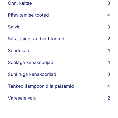
Õnn, kaitse
3
Päevitamise tooted
4
Salvid
3
Sära, läiget andvad tooted
2
Soodukad
1
Soolaga kehakoorijad
1
Suhkruga kehakoorijad
3
Tahked šampoonid ja palsamid
4
Varesele valu
2