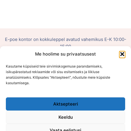
E-poe kontor on kokkuleppel avatud vahemikus E-K 10:00-
15:00
Me hoolime su privaatsusest
OÜ Võluhaldjas
Kasutame küpsiseid teie sirvimiskogemuse parandamiseks,
Reg. nr: 16108484
isikupärastatud reklaamide või sisu esitamiseks ja liikluse
analüüsimiseks. Klõpsates "Aktsepteeri", nõustute meie küpsiste
kasutamisega.
Viljandi mnt 75, Õssu, Tartumaa (Füüsilist poodi ei ole)
Aktsepteeri
Keeldu
Vaata eelistusi