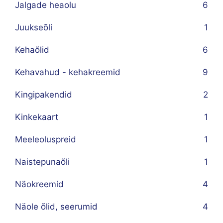
Jalgade heaolu
6
Juukseõli
1
Kehaõlid
6
Kehavahud - kehakreemid
9
Kingipakendid
2
Kinkekaart
1
Meeleoluspreid
1
Naistepunaõli
1
Näokreemid
4
Näole õlid, seerumid
4