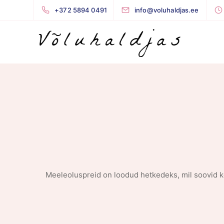
+372 5894 0491
info@voluhaldjas.ee
Meeleoluspreid on loodud hetkedeks, mil soovid k