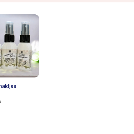
haldjas
l