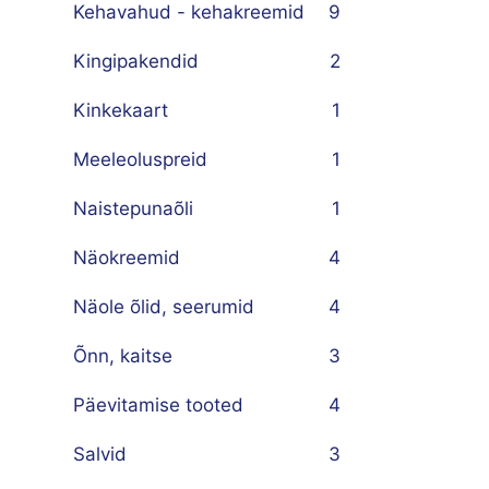
Kehavahud - kehakreemid
9
Kingipakendid
2
Kinkekaart
1
Meeleoluspreid
1
Naistepunaõli
1
Näokreemid
4
Näole õlid, seerumid
4
Õnn, kaitse
3
Päevitamise tooted
4
Salvid
3