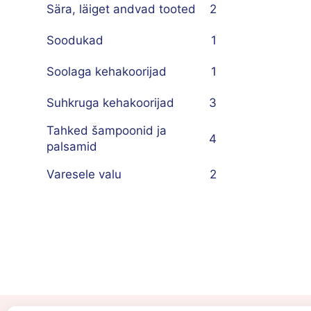
Sära, läiget andvad tooted
2
Soodukad
1
Soolaga kehakoorijad
1
Suhkruga kehakoorijad
3
Tahked šampoonid ja
4
palsamid
Varesele valu
2
E-