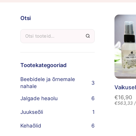
Otsi
Tootekategooriad
Beebidele ja õrnemale
3
nahale
Vaikuse
€
16,90
Jalgade heaolu
6
€
563,33
/
Juukseõli
1
Kehaõlid
6