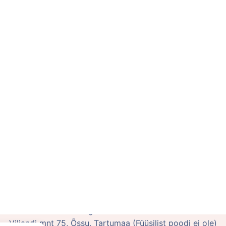
poe kontor on kokkuleppel avatud vahemikus E-K 10:00-15
OÜ Võluhaldjas
Reg. nr: 16108484
Viljandi mnt 75, Õssu, Tartumaa (Füüsilist poodi ei ole)