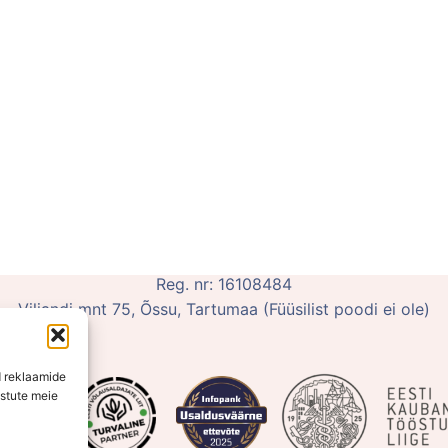
poe kontor on kokkuleppel avatud vahemikus E-K 10:00-15
OÜ Võluhaldjas
Reg. nr: 16108484
Viljandi mnt 75, Õssu, Tartumaa (Füüsilist poodi ei ole)
d reklaamide
ustute meie