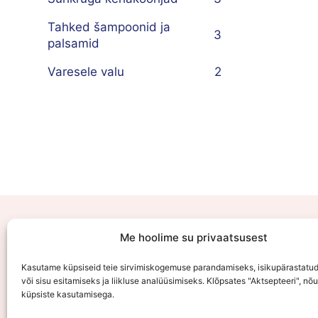
Tahked šampoonid ja
3
palsamid
Varesele valu
2
E-
Me hoolime su privaatsusest
Kasutame küpsiseid teie sirvimiskogemuse parandamiseks, isikupärastatu
või sisu esitamiseks ja liikluse analüüsimiseks. Klõpsates "Aktsepteeri", nõ
küpsiste kasutamisega.