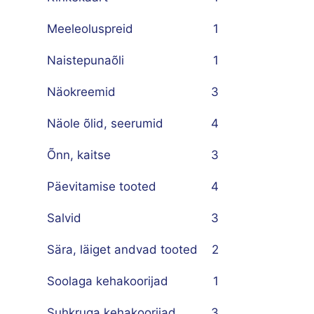
Meeleoluspreid
1
Naistepunaõli
1
Näokreemid
3
Näole õlid, seerumid
4
Õnn, kaitse
3
Päevitamise tooted
4
Salvid
3
Sära, läiget andvad tooted
2
Soolaga kehakoorijad
1
Suhkruga kehakoorijad
3