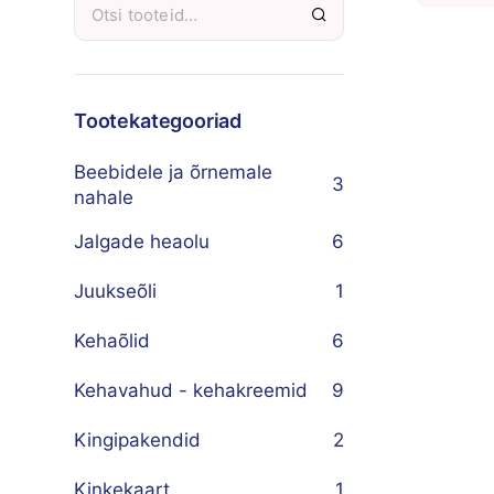
Tootekategooriad
Beebidele ja õrnemale
3
nahale
Jalgade heaolu
6
Juukseõli
1
Kehaõlid
6
Kehavahud - kehakreemid
9
Kingipakendid
2
Kinkekaart
1