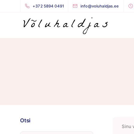
+372 5894 0491
info@voluhaldjas.ee
Otsi
Sinu v