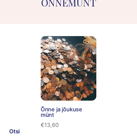
ÕNNEMÜNT
Õnne ja jõukuse
münt
€
13,60
Otsi