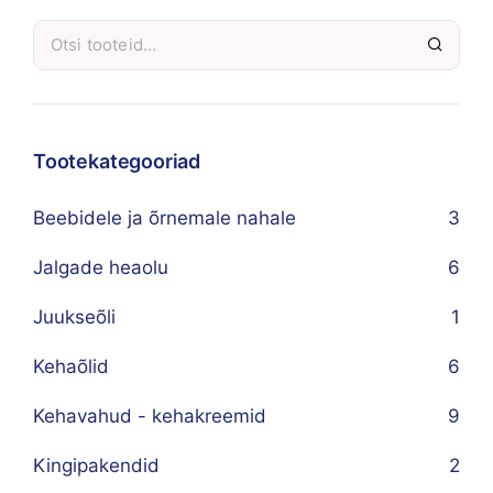
Tootekategooriad
Beebidele ja õrnemale nahale
3
Jalgade heaolu
6
Juukseõli
1
Kehaõlid
6
Kehavahud - kehakreemid
9
Kingipakendid
2