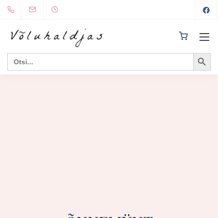
Search Button
Search
for: