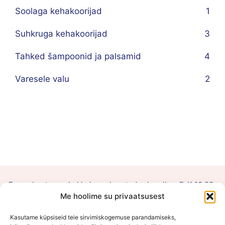
Soolaga kehakoorijad
1
Suhkruga kehakoorijad
3
Tahked šampoonid ja palsamid
4
Varesele valu
2
E-poe kontor on kokkuleppel avatud vahemikus E-K 10:00-
Me hoolime su privaatsusest
15:00
Kasutame küpsiseid teie sirvimiskogemuse parandamiseks,
OÜ Võluhaldjas