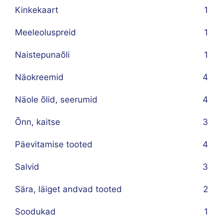
Kinkekaart
1
Meeleoluspreid
1
Naistepunaõli
1
Näokreemid
4
Näole õlid, seerumid
4
Õnn, kaitse
3
Päevitamise tooted
4
Salvid
3
Sära, läiget andvad tooted
2
Soodukad
1