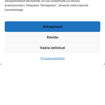
isikupärastatud reklaamide või sisu esitamiseks ja liikluse
analüüsimiseks. Klõpsates "Aktsepteeri", nõustute meie küpsiste
Reg. nr: 16108484
kasutamisega.
Viljandi mnt 75, Õssu, Tartumaa (Füüsilist poodi ei ole)
Aktsepteeri
Keeldu
Vaata eelistusi
Privaatsuspoliitika
Müügi- ja tagastustingimused
Privaatsuspoliitika