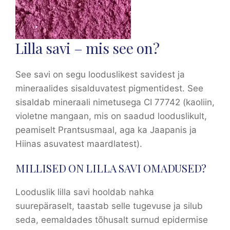
Lilla savi – mis see on?
See savi on segu looduslikest savidest ja
mineraalides sisalduvatest pigmentidest. See
sisaldab mineraali nimetusega CI 77742 (kaoliin,
violetne mangaan, mis on saadud looduslikult,
peamiselt Prantsusmaal, aga ka Jaapanis ja
Hiinas asuvatest maardlatest).
MILLISED ON LILLA SAVI OMADUSED?
Looduslik lilla savi hooldab nahka
suurepäraselt, taastab selle tugevuse ja silub
seda, eemaldades tõhusalt surnud epidermise