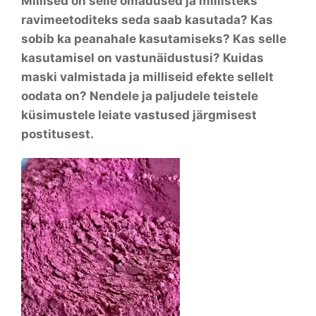
Millised on selle omadused ja millisteks
ravimeetoditeks seda saab kasutada? Kas
sobib ka peanahale kasutamiseks? Kas selle
kasutamisel on vastunäidustusi? Kuidas
maski valmistada ja milliseid efekte sellelt
oodata on? Nendele ja paljudele teistele
küsimustele leiate vastused järgmisest
postitusest.