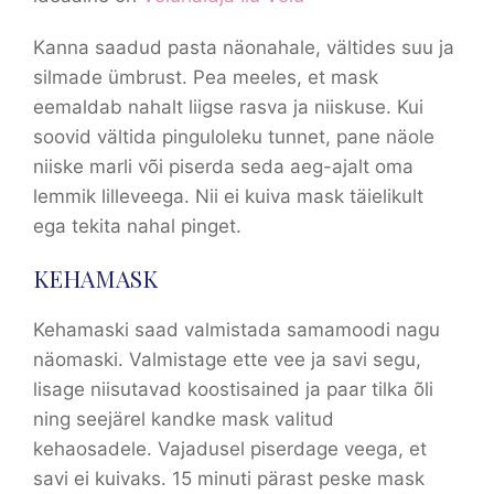
Kanna saadud pasta näonahale, vältides suu ja
silmade ümbrust. Pea meeles, et mask
eemaldab nahalt liigse rasva ja niiskuse. Kui
soovid vältida pinguloleku tunnet, pane näole
niiske marli või piserda seda aeg-ajalt oma
lemmik lilleveega. Nii ei kuiva mask täielikult
ega tekita nahal pinget.
KEHAMASK
Kehamaski saad valmistada samamoodi nagu
näomaski. Valmistage ette vee ja savi segu,
lisage niisutavad koostisained ja paar tilka õli
ning seejärel kandke mask valitud
kehaosadele. Vajadusel piserdage veega, et
savi ei kuivaks. 15 minuti pärast peske mask