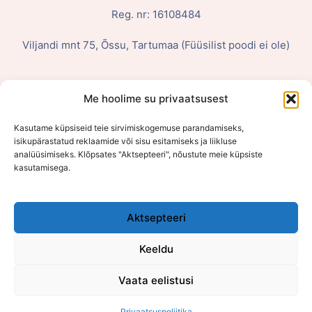
Reg. nr: 16108484
Viljandi mnt 75, Õssu, Tartumaa (Füüsilist poodi ei ole)
Me hoolime su privaatsusest
Kasutame küpsiseid teie sirvimiskogemuse parandamiseks,
isikupärastatud reklaamide või sisu esitamiseks ja liikluse
analüüsimiseks. Klõpsates "Aktsepteeri", nõustute meie küpsiste
kasutamisega.
Aktsepteeri
Keeldu
Müügi- ja tagastustingimused
Vaata eelistusi
Privaatsuspoliitika
Toote tagastamine
Privaatsuspoliitika