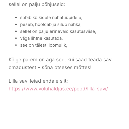
sellel on palju põhjuseid:
sobib kõikidele nahatüüpidele,
peseb, hooldab ja silub nahka,
sellel on palju erinevaid kasutusviise,
väga lihtne kasutada,
see on täiesti loomulik,
Kõige parem on aga see, kui saad teada savi
omadustest – sõna otseses mõttes!
Lilla savi leiad endale siit:
https://www.voluhaldjas.ee/pood/lilla-savi/