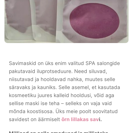
Savimaskid on üks enim valitud SPA salongide
pakutavaid iluprotseduure. Need siluvad,
niisutavad ja hooldavad nahka, muutes selle
säravaks ja kauniks. Selle asemel, et kasutada
kosmeetiku juures kalleid hooldusi, võid aga
sellise maski ise teha – selleks on vaja vaid
mõnda koostisosa. Üks meie poolt soovitatud
savidest on äärmiselt
õrn lillakas sav
i.