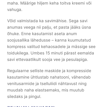
maha. Määrige hiljem keha toitva kreemi või
vahuga.
Võid valmistada ka savimähise. Sega savi
anumas veega nii palju, et pasta jääks üsna
õhuke. Enne kasutamist aseta anum
soojusallika lähedusse – kanna kuumutatud
kompress valitud kehaosadele ja mässige see
toidukilega. Umbes 15 minuti pärast eemalda
savi ettevaatlikult sooja vee ja pesulapiga.
Regulaarne selliste maskide ja kompresside
kasutamine ühtlustab nahatooni, vähendab
venitusarmide ja tselluliidi nähtavust ning
muudab naha elastsemaks, mis muutub
siledaks ja pingul.