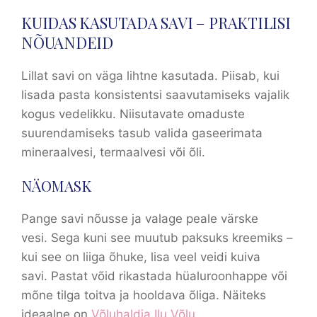
KUIDAS KASUTADA SAVI – PRAKTILISI
NÕUANDEID
Lillat savi on väga lihtne kasutada. Piisab, kui
lisada pasta konsistentsi saavutamiseks vajalik
kogus vedelikku. Niisutavate omaduste
suurendamiseks tasub valida gaseerimata
mineraalvesi, termaalvesi või õli.
NÄOMASK
Pange savi nõusse ja valage peale värske
vesi. Sega kuni see muutub paksuks kreemiks –
kui see on liiga õhuke, lisa veel veidi kuiva
savi. Pastat võid rikastada hüaluroonhappe või
mõne tilga toitva ja hooldava õliga. Näiteks
ideaalne on
Võluhaldja Ilu Võlu