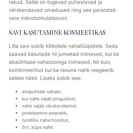
rakud. Sellel on tugevad puhastavad ja
värskendavad omadused ning see parandab
vere mikrotsirkulatsiooni.
SAVI KASUTAMINE KOSMEETIKAS
Lilla savi sobib kõikidele nahatüüpidele. Seda
saavad kasutada nii jumekad inimesed, kui ka
ebaühtlase nahatooniga inimesed. Nii kuiv,
kombineeritud kui ka rasune nahk reageerib
sellele hästi. Lisaks sobib see:
ebapuhtale nahale,
kui nahk vajab pinguldust,
nahk vajab värskendamist,
probleemne peanahk,
tundliku naha hooldus,
õrn, küps nahk.