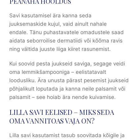
PEANAHA HOOLDUS
Savi kasutamisel ära kanna seda
juuksemaskide kujul, vaid ainult nahale
endale. Tänu puhastavatele omadustele saad
aidata seborroilise dermatiidi või kõõma ravis
ning vältida juuste liiga kiiret rasunemist.
Kui soovid pesta juukseid saviga, segage veidi
oma lemmikšampooniga – eelistatavalt
loodusliku. Ära unusta pärast pesemist juukseid
põhjalikult loputada ja kanna neile palsamit või
palsamit – see hoiab ära nende kuivamise.
LILLA SAVI EELISED – MIKS SEDA
OMA VANNITOAS VAJA ON?
Lilla savi kasutamist tasub soovitada kõigile ja