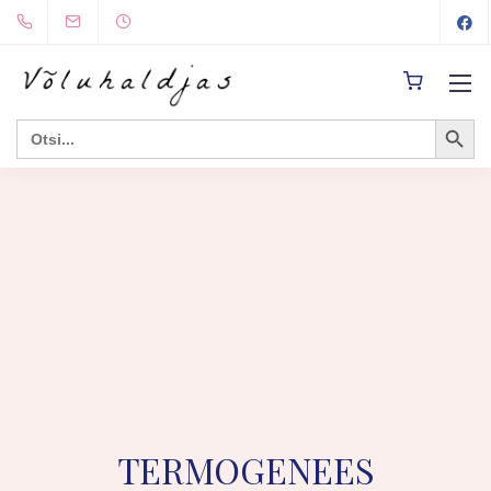
Search Button
Search
for:
TERMOGENEES