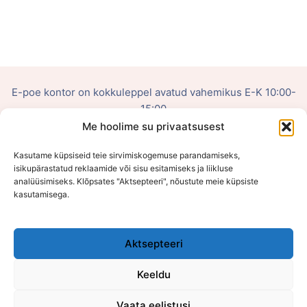
E-poe kontor on kokkuleppel avatud vahemikus E-K 10:00-
15:00
Me hoolime su privaatsusest
OÜ Võluhaldjas
Kasutame küpsiseid teie sirvimiskogemuse parandamiseks,
Reg. nr: 16108484
isikupärastatud reklaamide või sisu esitamiseks ja liikluse
analüüsimiseks. Klõpsates "Aktsepteeri", nõustute meie küpsiste
kasutamisega.
Viljandi mnt 75, Õssu, Tartumaa (Füüsilist poodi ei ole)
Aktsepteeri
Keeldu
Vaata eelistusi