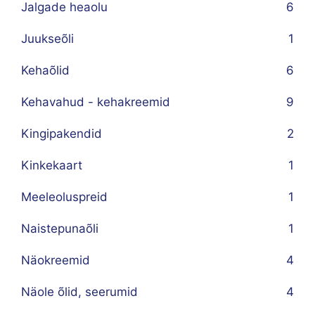
Jalgade heaolu
6
Juukseõli
1
Kehaõlid
6
Kehavahud - kehakreemid
9
Kingipakendid
2
Kinkekaart
1
Meeleoluspreid
1
Naistepunaõli
1
Näokreemid
4
Näole õlid, seerumid
4