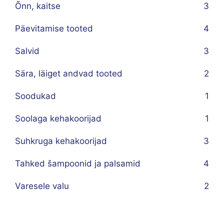
Õnn, kaitse
3
Päevitamise tooted
4
Salvid
3
Sära, läiget andvad tooted
2
Soodukad
1
Soolaga kehakoorijad
1
Suhkruga kehakoorijad
3
Tahked šampoonid ja palsamid
4
Varesele valu
2