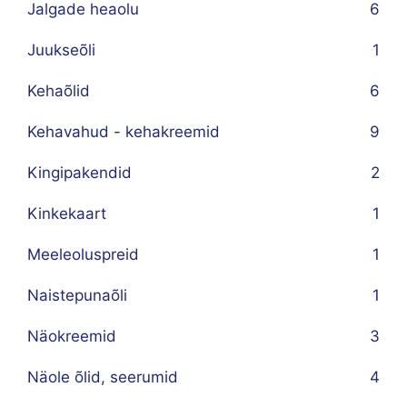
Jalgade heaolu
6
Juukseõli
1
Kehaõlid
6
Kehavahud - kehakreemid
9
Kingipakendid
2
Kinkekaart
1
Meeleoluspreid
1
Naistepunaõli
1
Näokreemid
3
Näole õlid, seerumid
4