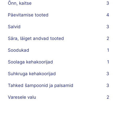
Õnn, kaitse
3
Päevitamise tooted
4
Salvid
3
Sära, läiget andvad tooted
2
Soodukad
1
Soolaga kehakoorijad
1
Suhkruga kehakoorijad
3
Tahked šampoonid ja palsamid
3
Varesele valu
2