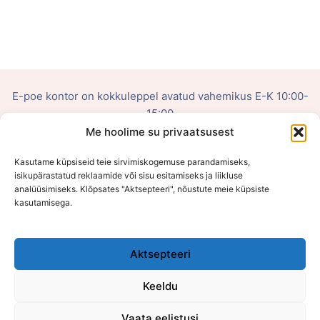
E-poe kontor on kokkuleppel avatud vahemikus E-K 10:00-
15:00
Me hoolime su privaatsusest
OÜ Võluhaldjas
Kasutame küpsiseid teie sirvimiskogemuse parandamiseks,
Reg. nr: 16108484
isikupärastatud reklaamide või sisu esitamiseks ja liikluse
analüüsimiseks. Klõpsates "Aktsepteeri", nõustute meie küpsiste
kasutamisega.
Viljandi mnt 75, Õssu, Tartumaa (Füüsilist poodi ei ole)
Aktsepteeri
Keeldu
Vaata eelistusi