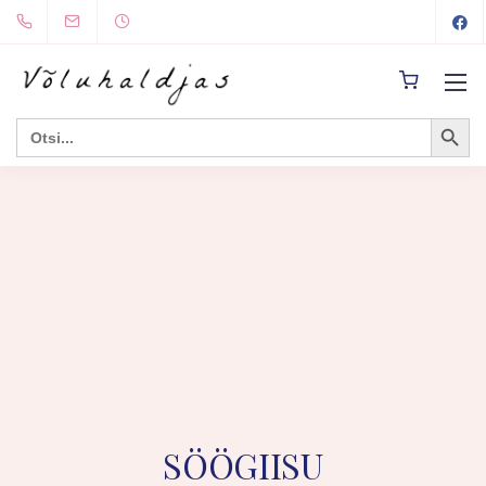
Search Button
Search
for:
SÖÖGIISU