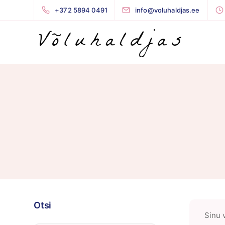
+372 5894 0491
info@voluhaldjas.ee
Otsi
Sinu v