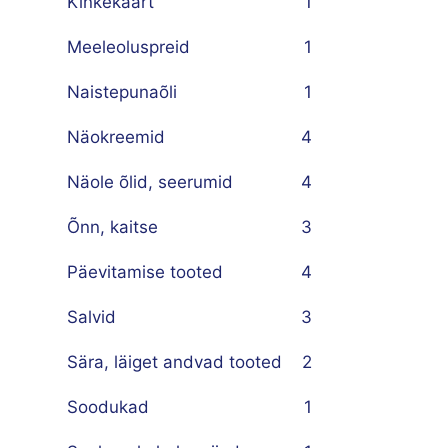
Kinkekaart
1
Meeleoluspreid
1
Naistepunaõli
1
Näokreemid
4
Näole õlid, seerumid
4
Õnn, kaitse
3
Päevitamise tooted
4
Salvid
3
Sära, läiget andvad tooted
2
Soodukad
1