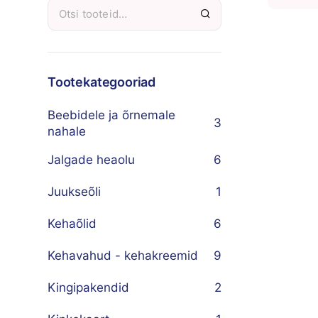
Tootekategooriad
Beebidele ja õrnemale
3
nahale
Jalgade heaolu
6
Juukseõli
1
Kehaõlid
6
Kehavahud - kehakreemid
9
Kingipakendid
2