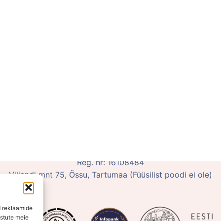
poe kontor on kokkuleppel avatud vahemikus E-K 10:00-15
OÜ Võluhaldjas
Reg. nr: 16108484
Viljandi mnt 75, Õssu, Tartumaa (Füüsilist poodi ei ole)
d reklaamide
ustute meie