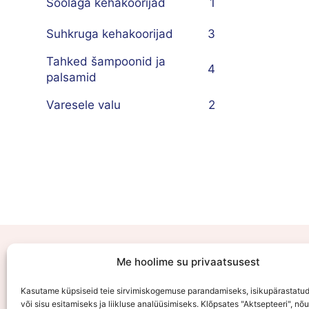
Soolaga kehakoorijad
1
Suhkruga kehakoorijad
3
Tahked šampoonid ja
4
palsamid
Varesele valu
2
E-
Me hoolime su privaatsusest
Kasutame küpsiseid teie sirvimiskogemuse parandamiseks, isikupärastatu
või sisu esitamiseks ja liikluse analüüsimiseks. Klõpsates "Aktsepteeri", nõ