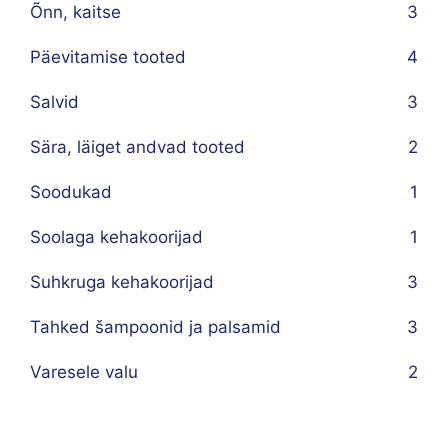
Õnn, kaitse
3
Päevitamise tooted
4
Salvid
3
Sära, läiget andvad tooted
2
Soodukad
1
Soolaga kehakoorijad
1
Suhkruga kehakoorijad
3
Tahked šampoonid ja palsamid
3
Varesele valu
2