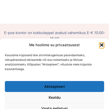
E-poe kontor on kokkuleppel avatud vahemikus E-K 10:00-
15:00
Me hoolime su privaatsusest
OÜ Võluhaldjas
Kasutame küpsiseid teie sirvimiskogemuse parandamiseks,
Reg. nr: 16108484
isikupärastatud reklaamide või sisu esitamiseks ja liikluse
analüüsimiseks. Klõpsates "Aktsepteeri", nõustute meie küpsiste
kasutamisega.
Viljandi mnt 75, Õssu, Tartumaa (Füüsilist poodi ei ole)
Aktsepteeri
Keeldu
Vaata eelistusi