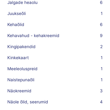
Jalgade heaolu
6
Juukseõli
1
Kehaõlid
6
Kehavahud - kehakreemid
9
Kingipakendid
2
Kinkekaart
1
Meeleoluspreid
1
Naistepunaõli
1
Näokreemid
3
Näole õlid, seerumid
4