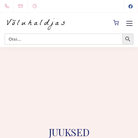
Search Button
Search
for:
JUUKSED