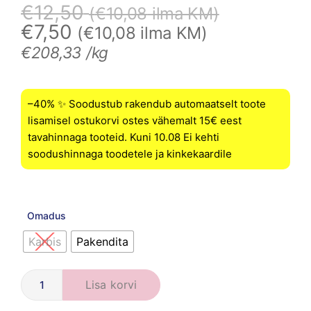
€
12,50
(
€
10,08
ilma KM)
€
7,50
(
€
10,08
ilma KM)
€
208,33
/kg
–40% ✨ Soodustub rakendub automaatselt toote
lisamisel ostukorvi ostes vähemalt 15€ eest
tavahinnaga tooteid. Kuni 10.08 Ei kehti
soodushinnaga toodetele ja kinkekaardile
Omadus
Karbis
Pakendita
Lisa korvi