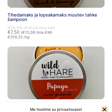
Tihedamaks ja lopsakamaks muutev tahke
šampoon
€
12,50
(
€
10,08
ilma KM)
€
7,50
(
€
10,08
ilma KM)
€
208,33
/kg
Lokkide hävitaja – juukseid siluv tahke
Me hoolime su privaatsusest
šampoon