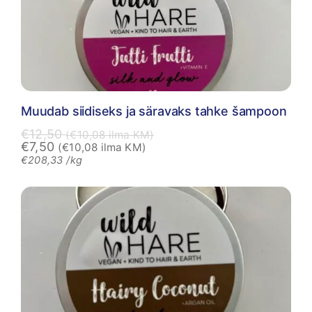
Muudab siidiseks ja säravaks tahke šampoon
€
12,50
(
€
10,08
ilma KM)
€
7,50
(
€
10,08
ilma KM)
€
208,33
/kg