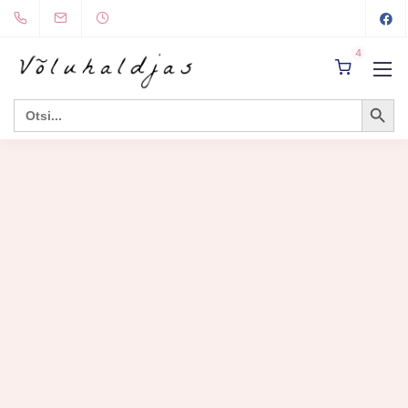
4
Search Button
Search
for: