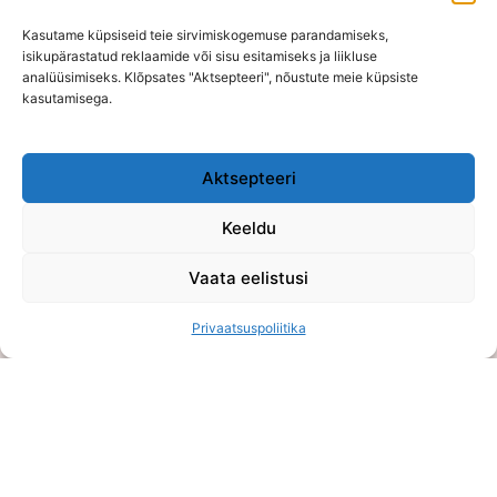
€
12,50
–
€
12,90
(
€
10,08
ilma KM)
Kasutame küpsiseid teie sirvimiskogemuse parandamiseks,
€
7,50
–
€
7,74
(
€
10,08
ilma KM)
isikupärastatud reklaamide või sisu esitamiseks ja liikluse
–
€
208,33
€
215,00
/kg
analüüsimiseks. Klõpsates "Aktsepteeri", nõustute meie küpsiste
kasutamisega.
Aktsepteeri
Keeldu
E-poe kontor on kokkuleppel avatud vahemikus E-K 10:00-
15:00
Vaata eelistusi
OÜ Võluhaldjas
Privaatsuspoliitika
Reg. nr: 16108484
Viljandi mnt 75, Õssu, Tartumaa (Füüsilist poodi ei ole)