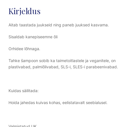
Kirjeldus
Aitab taastada juukseid ning paneb juuksed kasvama.
Sisaldab kanepiseemne õli
Orhidee lõhnaga.
Tahke šampoon sobib ka taimetoitlastele ja veganitele, on
plastivabad, palmiõlivabad, SLS-i, SLES-i parabeenivabad.
Kuidas säilitada:
Hoida jahedas kuivas kohas, eelistatavalt seebialusel.
Valmistatud UK