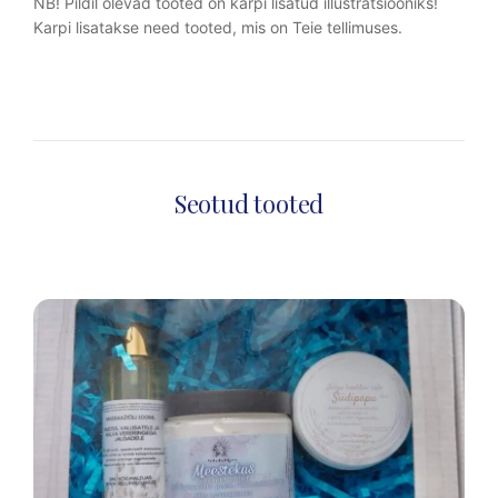
NB! Pildil olevad tooted on karpi lisatud illustratsiooniks!
Karpi lisatakse need tooted, mis on Teie tellimuses.
Seotud tooted