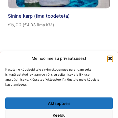
Sinine karp (ilma toodeteta)
€
5,00
(
€
4,03
ilma KM)
Me hoolime su privaatsusest
E-poe kontor on kokkuleppel avatud vahemikus E-K 10:00-
15:00
Kasutame küpsiseid teie sirvimiskogemuse parandamiseks,
isikupärastatud reklaamide või sisu esitamiseks ja liikluse
OÜ Võluhaldjas
analüüsimiseks. Klõpsates "Aktsepteeri", nõustute meie küpsiste
kasutamisega.
Reg. nr: 16108484
Viljandi mnt 75, Õssu, Tartumaa (Füüsilist poodi ei ole)
Aktsepteeri
Keeldu