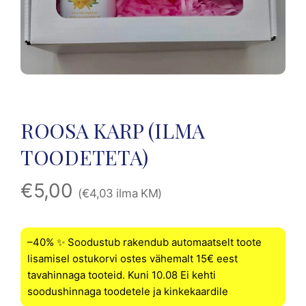
ROOSA KARP (ILMA
TOODETETA)
€
5,00
(
€
4,03
ilma KM)
–40% ✨ Soodustub rakendub automaatselt toote
lisamisel ostukorvi ostes vähemalt 15€ eest
tavahinnaga tooteid. Kuni 10.08 Ei kehti
soodushinnaga toodetele ja kinkekaardile