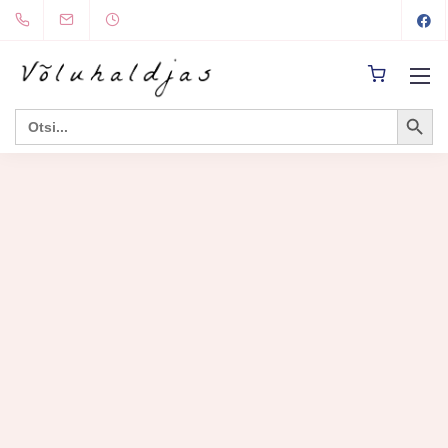
Search Button
Search
for: