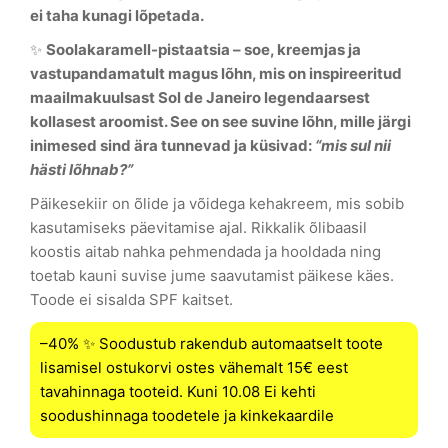
ei taha kunagi lõpetada.
✨
Soolakaramell-pistaatsia
– soe, kreemjas ja
vastupandamatult magus lõhn, mis on inspireeritud
maailmakuulsast
Sol de Janeiro legendaarsest
kollasest aroomist
. See on see suvine lõhn, mille järgi
inimesed sind ära tunnevad ja küsivad:
“mis sul nii
hästi lõhnab?”
Päikesekiir on õlide ja võidega kehakreem, mis sobib
kasutamiseks päevitamise ajal. Rikkalik õlibaasil
koostis aitab nahka pehmendada ja hooldada ning
toetab kauni suvise jume saavutamist päikese käes.
Toode ei sisalda SPF kaitset.
–40% ✨ Soodustub rakendub automaatselt toote
lisamisel ostukorvi ostes vähemalt 15€ eest
tavahinnaga tooteid. Kuni 10.08 Ei kehti
soodushinnaga toodetele ja kinkekaardile