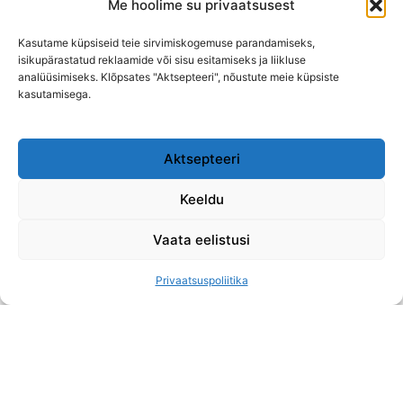
Me hoolime su privaatsusest
Kasutame küpsiseid teie sirvimiskogemuse parandamiseks,
isikupärastatud reklaamide või sisu esitamiseks ja liikluse
analüüsimiseks. Klõpsates "Aktsepteeri", nõustute meie küpsiste
kasutamisega.
Aktsepteeri
“Ööroosi embus” öökreem
Keeldu
€
21,30
€
12,78
(
€
17,18
ilma KM)
(
€
17,18
ilma KM)
€
426,00
/l
Vaata eelistusi
Privaatsuspoliitika