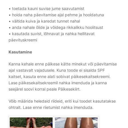
• toetada kauni suvise jume saavutamist
• hoida naha päevitamise ajal pehme ja hooldatuna
• vältida kuiva ja karedat tunnet nahal
• anda nahale õlide ja võidega rikkalikku hoolitsust
• kasutada suvist, lõhnavat ja nahka hellitavat
päevituskreemi
Kasutamine
Kanna kehale enne päikese kätte minekut või päevitamise
ajal vastavalt vajadusele. Kuna toode ei sisalda SPF
kaitset, kasuta enne alati sobivat päikesekaitsekreemi.
Lase päikesekaitsekreemil nahka imenduda ja kanna
seejärel soovi korral peale Päikesekiirt.
Võib määrida heledaid riideid, eriti kui toodet kasutatakse
ohtralt. Lase enne riietumist nahka imenduda.