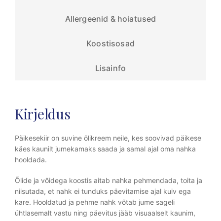
Allergeenid & hoiatused
Koostisosad
Lisainfo
Kirjeldus
Päikesekiir on suvine õlikreem neile, kes soovivad päikese
käes kaunilt jumekamaks saada ja samal ajal oma nahka
hooldada.
Õlide ja võidega koostis aitab nahka pehmendada, toita ja
niisutada, et nahk ei tunduks päevitamise ajal kuiv ega
kare. Hooldatud ja pehme nahk võtab jume sageli
ühtlasemalt vastu ning päevitus jääb visuaalselt kaunim,