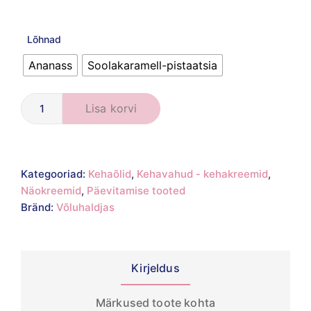
Lõhnad
Ananass
Soolakaramell-pistaatsia
Lisa korvi
Kategooriad:
Kehaõlid
,
Kehavahud - kehakreemid
,
Näokreemid
,
Päevitamise tooted
Bränd:
Võluhaldjas
Kirjeldus
Märkused toote kohta