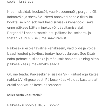
soojem ja säravam.
Kreem sisaldab kookosõli, vaarikaseemneõli, porgandiõli,
kakaovõid ja sheavõid. Need annavad nahale rikkaliku
hoolitsuse ning sobivad hästi suviseks kehahoolduseks
enne päikese kätte minekut või päevitamise ajal.
Porgandiõli annab tootele eriti päikeselise iseloomu ja
toetab kauni suvise jume saavutamist.
Päikesekiir ei ole tavaline kehakreem, vaid õlide ja võide
baasil loodud päevitust toetav hoolduskreem. See jätab
naha pehmeks, siledaks ja mõnusalt hooldatuks ning aitab
päikese käes jumekamaks saada.
Oluline teada: Päikesekiir ei sisalda SPF kaitset ega kaitse
nahka UV kiirguse eest. Päikese käes viibides kasuta alati
eraldi sobivat päikesekaitsetoodet.
Miks seda kasutada?
Päikesekiir sobib sulle, kui soovid: