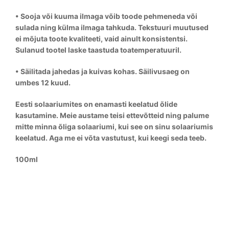
• Sooja või kuuma ilmaga võib toode pehmeneda või
sulada ning külma ilmaga tahkuda. Tekstuuri muutused
ei mõjuta toote kvaliteeti, vaid ainult konsistentsi.
Sulanud tootel laske taastuda toatemperatuuril.
• Säilitada jahedas ja kuivas kohas. Säilivusaeg on
umbes 12 kuud.
Eesti solaariumites on enamasti keelatud õlide
kasutamine. Meie austame teisi ettevõtteid ning palume
mitte minna õliga solaariumi, kui see on sinu solaariumis
keelatud. Aga me ei võta vastutust, kui keegi seda teeb.
100ml