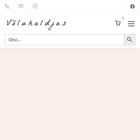
2
Search Button
Search
for: