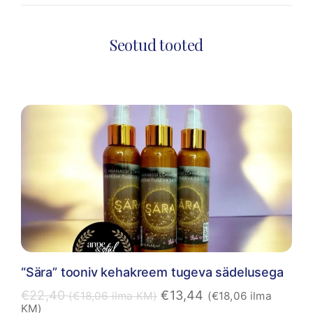
Seotud tooted
“Sära” tooniv kehakreem tugeva sädelusega
€
22,40
€
13,44
(
€
18,06
ilma KM)
(
€
18,06
ilma
KM)