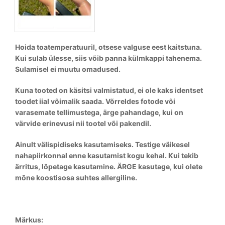
Hoida toatemperatuuril,
otsese valguse eest kaitstuna.
Kui sulab ülesse, siis võib panna külmkappi tahenema.
Sulamisel ei muutu omadused.
Kuna tooted on käsitsi valmistatud, ei ole kaks identset
toodet iial võimalik saada. Võrreldes fotode või
varasemate tellimustega, ärge pahandage, kui on
värvide erinevusi nii tootel või pakendil.
Ainult välispidiseks kasutamiseks. Testige väikesel
nahapiirkonnal enne kasutamist kogu kehal. Kui tekib
ärritus, lõpetage kasutamine. ÄRGE kasutage, kui olete
mõne koostisosa suhtes allergiline.
Märkus: