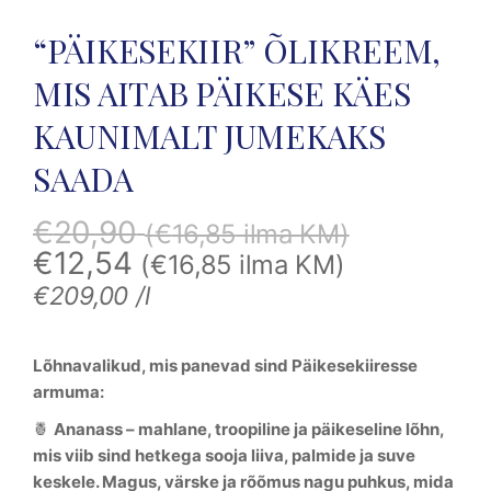
“PÄIKESEKIIR” ÕLIKREEM,
MIS AITAB PÄIKESE KÄES
KAUNIMALT JUMEKAKS
SAADA
€
20,90
(
€
16,85
ilma KM)
€
12,54
(
€
16,85
ilma KM)
€
209,00
/l
Lõhnavalikud, mis panevad sind Päikesekiiresse
armuma:
🍍
Ananass
– mahlane, troopiline ja päikeseline lõhn,
mis viib sind hetkega sooja liiva, palmide ja suve
keskele. Magus, värske ja rõõmus nagu puhkus, mida