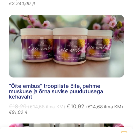
€
2.240,00
/l
“Õite embus” troopiliste õite, pehme
muskuse ja õrna suvise puudutusega
kehavaht
€
18,20
€
10,92
(
€
14,68
ilma KM)
(
€
14,68
ilma KM)
€
91,00
/l