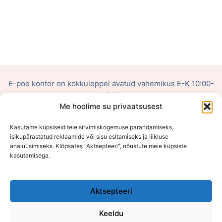
E-poe kontor on kokkuleppel avatud vahemikus E-K 10:00-
15:00
Me hoolime su privaatsusest
OÜ Võluhaldjas
Kasutame küpsiseid teie sirvimiskogemuse parandamiseks,
isikupärastatud reklaamide või sisu esitamiseks ja liikluse
Reg. nr: 16108484
analüüsimiseks. Klõpsates "Aktsepteeri", nõustute meie küpsiste
kasutamisega.
Viljandi mnt 75, Õssu, Tartumaa (Füüsilist poodi ei ole)
Aktsepteeri
Keeldu