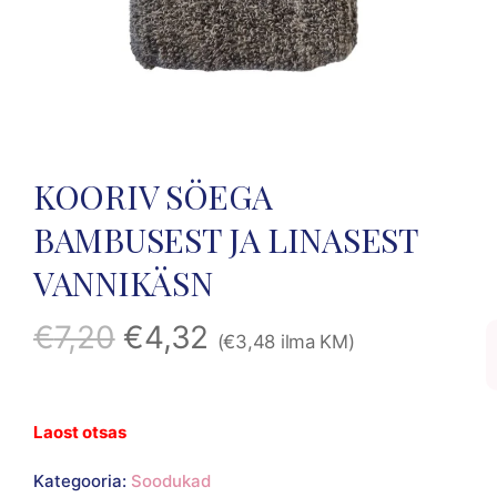
KOORIV SÖEGA
BAMBUSEST JA LINASEST
VANNIKÄSN
€
7,20
€
4,32
(
€
3,48
ilma KM)
Laost otsas
Kategooria:
Soodukad