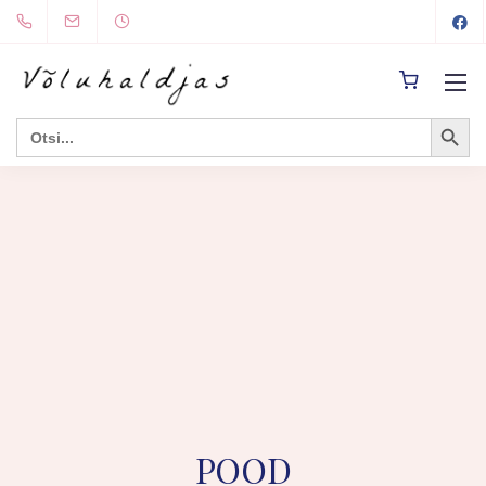
Search Button
Search
for:
POOD