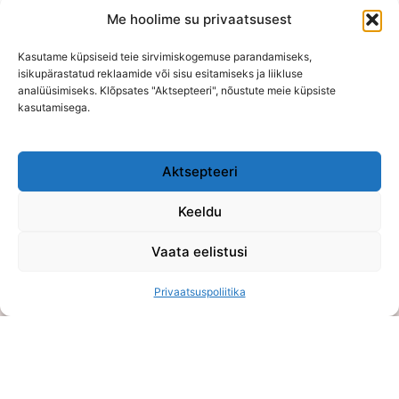
Me hoolime su privaatsusest
Muudab siidiseks ja säravaks tahke šampoon
Kasutame küpsiseid teie sirvimiskogemuse parandamiseks,
€
12,50
–
€
12,90
(
€
10,08
ilma KM)
isikupärastatud reklaamide või sisu esitamiseks ja liikluse
–
€
208,33
€
215,00
/kg
analüüsimiseks. Klõpsates "Aktsepteeri", nõustute meie küpsiste
kasutamisega.
Aktsepteeri
Keeldu
E-poe kontor on kokkuleppel avatud vahemikus E-K 10:00-
15:00
Vaata eelistusi
OÜ Võluhaldjas
Privaatsuspoliitika
Reg. nr: 16108484
Viljandi mnt 75, Õssu, Tartumaa (Füüsilist poodi ei ole)