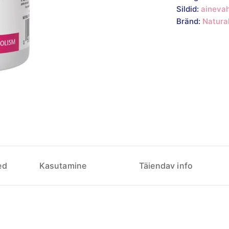
Sildid:
aineva
Bränd:
Natura
ed
Kasutamine
Täiendav info