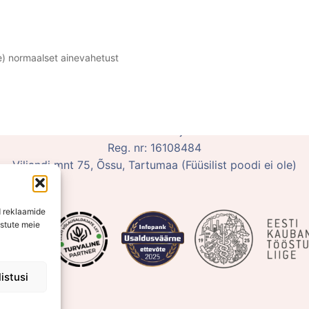
e) normaalset ainevahetust
poe kontor on kokkuleppel avatud vahemikus E-K 10:00-15
OÜ Võluhaldjas
Reg. nr: 16108484
Viljandi mnt 75, Õssu, Tartumaa (Füüsilist poodi ei ole)
d reklaamide
ustute meie
istusi