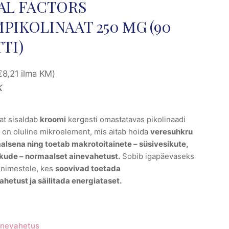
AL FACTORS
IKOLINAAT 250 ΜG (90
TI)
€
8,21
ilma KM)
k
at sisaldab
kroomi
kergesti omastatavas pikolinaadi
on oluline mikroelement, mis aitab hoida
veresuhkru
lsena ning toetab makrotoitainete – süsivesikute,
lkude – normaalset ainevahetust.
Sobib igapäevaseks
inimestele, kes
soovivad toetada
hetust ja säilitada energiataset.
inevahetus