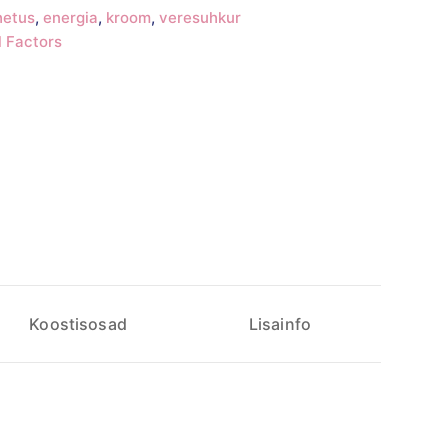
hetus
,
energia
,
kroom
,
veresuhkur
l Factors
Koostisosad
Lisainfo