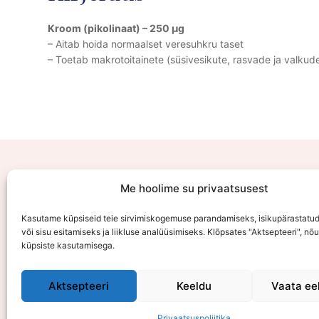
Kroom (pikolinaat) – 250 µg
– Aitab hoida normaalset veresuhkru taset
– Toetab makrotoitainete (süsivesikute, rasvade ja valkud
E-
Me hoolime su privaatsusest
Kasutame küpsiseid teie sirvimiskogemuse parandamiseks, isikupärastatu
või sisu esitamiseks ja liikluse analüüsimiseks. Klõpsates "Aktsepteeri", nõ
küpsiste kasutamisega.
Aktsepteeri
Keeldu
Vaata eel
Privaatsuspoliitika