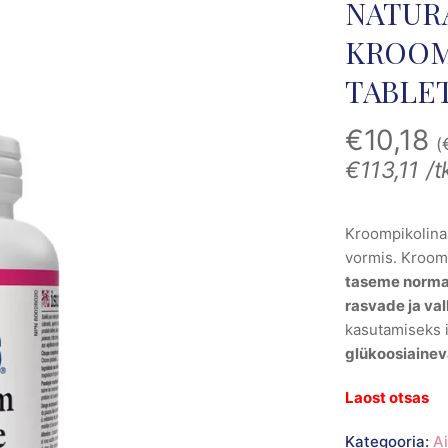
NATUR
KROOMP
TABLET
€
10,18
(
€
113,11
/t
Kroompikolina
vormis. Kroom 
taseme normaa
rasvade ja va
kasutamiseks 
glükoosiaineva
Laost otsas
Kategooria:
A